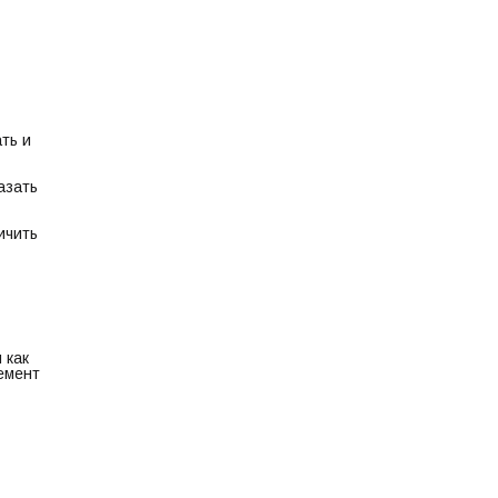
ть и
азать
ичить
 как
емент