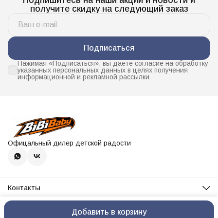
получите скидку на следующий заказ
Подписаться
Нажимая «Подписаться», вы даете согласие на обработку
указанных персональных данных в целях получения
информационной и рекламной рассылки
Офицальный дилер детской радости
Контакты
Адрес
Г. Челябинск, ул. Свердловский тракт 8, 3 этаж, секция 313
Добавить в корзину
Оплата
Доставка
Правила возврата
Реквизиты
Оферта
Политика 
Телефон