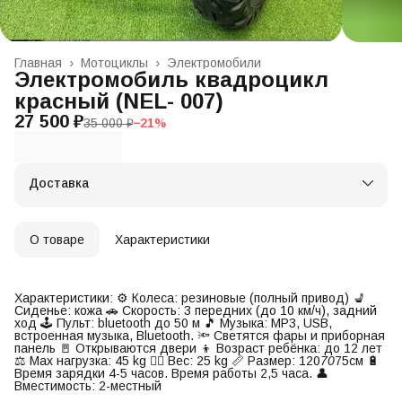
Главная
›
Мотоциклы
›
Электромобили
Электромобиль квадроцикл
красный (NEL- 007)
27 500 ₽
35 000 ₽
−
21
%
Доставка
О товаре
Характеристики
Характеристики: ⚙️ Колеса: резиновые (полный привод) 💺
Сиденье: кожа 🚗 Скорость: 3 передних (до 10 км/ч), задний
ход 🕹 Пульт: bluetooth до 50 м 🎵 Музыка: MP3, USB,
встроенная музыка, Bluetooth. 🔦 Светятся фары и приборная
панель 🚪 Открываются двери 👦 Возраст ребёнка: до 12 лет
⚖️ Max нагрузка: 45 kg 🏋️‍♂️ Вес: 25 kg 📏 Размер: 120
70
75см 🔋
Время зарядки 4-5 часов. Время работы 2,5 часа. 👤
Вместимость: 2-местный